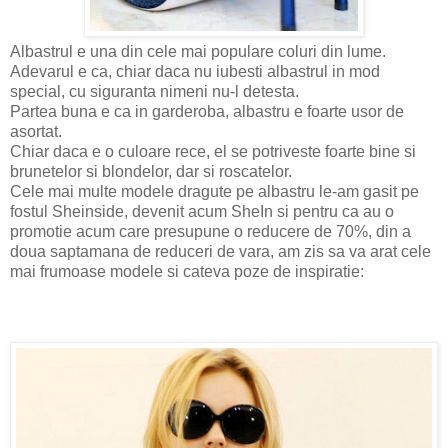
Albastrul e una din cele mai populare coluri din lume.
Adevarul e ca, chiar daca nu iubesti albastrul in mod
special, cu siguranta nimeni nu-l detesta.
Partea buna e ca in garderoba, albastru e foarte usor de
asortat.
Chiar daca e o culoare rece, el se potriveste foarte bine si
brunetelor si blondelor, dar si roscatelor.
Cele mai multe modele dragute pe albastru le-am gasit pe
fostul Sheinside, devenit acum SheIn si pentru ca au o
promotie acum care presupune o reducere de 70%, din a
doua saptamana de reduceri de vara, am zis sa va arat cele
mai frumoase modele si cateva poze de inspiratie: